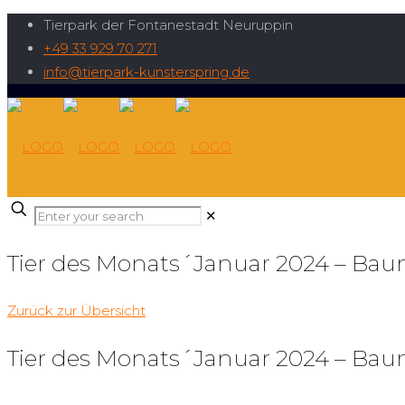
Tierpark der Fontanestadt Neuruppin
+49 33 929 70 271
info@tierpark-kunsterspring.de
✕
Tier des Monats´Januar 2024 – B
Zurück zur Übersicht
Tier des Monats´Januar 2024 – B