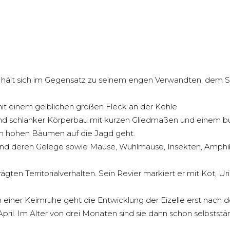
 und hält sich im Gegensatz zu seinem engen Verwandten, dem
it einem gelblichen großen Fleck an der Kehle
 und schlanker Körperbau mit kurzen Gliedmaßen und einem 
den hohen Bäumen auf die Jagd geht.
und deren Gelege sowie Mäuse, Wühlmäuse, Insekten, Amphib
ten Territorialverhalten. Sein Revier markiert er mit Kot, Ur
iner Keimruhe geht die Entwicklung der Eizelle erst nach d
April. Im Alter von drei Monaten sind sie dann schon selbststä