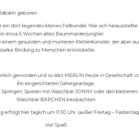
ildbahn geboren.
n dort liegendes kleines Fellbündel. Wie sich herausstellte
 ein etwa 5 Wochen altes Baummarderjungtier.
 zu einem gesunden und munteren Kletterkünstler, der aber au
e starke Bindung zu Menschen entwickelte.
einlich geworden und so lebt MERLIN heute in Gesellschaft
ihn eingerichteten Gehegeanlage.
 Springen, Spielen mit Waschbär JONNY oder den kleineren
Waschbär BÄRCHEN beobachten
g erfolgt hier täglich um 11.30 Uhr. (außer Freitag – Fastentag
Viel Spaß