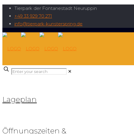
Tierpark der Fontanestadt Neuruppin
+49 33 929 70 271
info@tierpark-kunsterspring.de
✕
Lageplan
Öffnungszeiten &