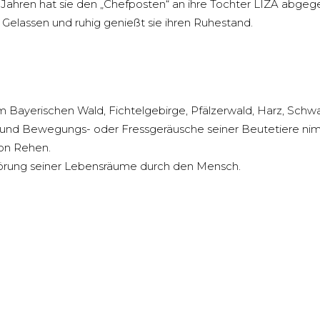
22 Jahren hat sie den „Chefposten“ an ihre Tochter LIZA abgeg
Gelassen und ruhig genießt sie ihren Ruhestand.
 Bayerischen Wald, Fichtelgebirge, Pfälzerwald, Harz, Schwa
und Bewegungs- oder Fressgeräusche seiner Beutetiere nim
von Rehen.
störung seiner Lebensräume durch den Mensch.