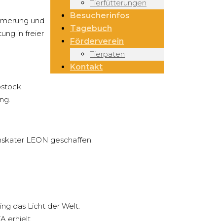
Tierfütterungen
Besucherinfos
Dämmerung und
Tagebuch
ng in freier
Förderverein
Tierpaten
Kontakt
stock.
ng.
chskater LEON geschaffen.
ng das Licht der Welt.
 erhielt.