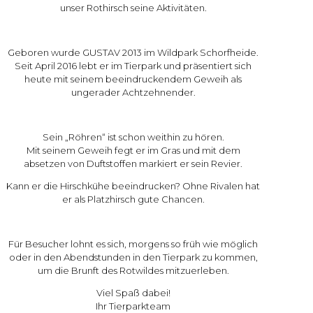
unser Rothirsch seine Aktivitäten.
Geboren wurde GUSTAV 2013 im Wildpark Schorfheide.
Seit April 2016 lebt er im Tierpark und präsentiert sich
heute mit seinem beeindruckendem Geweih als
ungerader Achtzehnender.
Sein „Röhren“ ist schon weithin zu hören.
Mit seinem Geweih fegt er im Gras und mit dem
absetzen von Duftstoffen markiert er sein Revier.
Kann er die Hirschkühe beeindrucken? Ohne Rivalen hat
er als Platzhirsch gute Chancen.
Für Besucher lohnt es sich, morgens so früh wie möglich
oder in den Abendstunden in den Tierpark zu kommen,
um die Brunft des Rotwildes mitzuerleben.
Viel Spaß dabei!
Ihr Tierparkteam