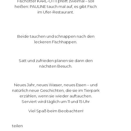
Fischotter KARL-OTTI pfeift zweimal – soll
heißen: PAULINE tauch mal auf, es gibt Fisch
im Ufer-Restaurant.
Beide tauchen und schnappen nach den
leckeren Fischhappen.
Satt und zufrieden planen sie dann den
nächsten Besuch.
Neues Jahr, neues Wasser, neues Essen – und
natürlich neue Geschichten, die sie im Tierpark
erzählen, wenn sie wieder auftauchen.
Serviert wird täglich um 11 und 15 Uhr
Viel Spaß beim Beobachten!
teilen