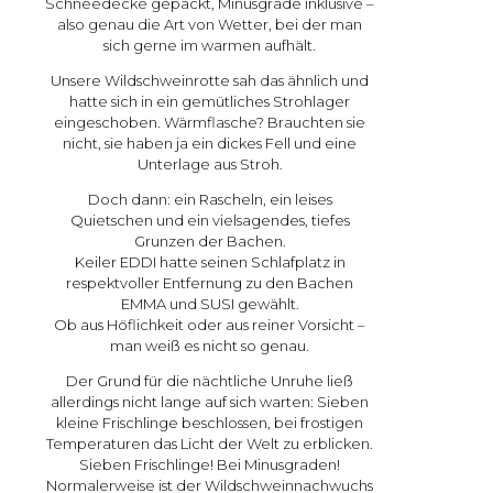
Schneedecke gepackt, Minusgrade inklusive –
also genau die Art von Wetter, bei der man
sich gerne im warmen aufhält.
Unsere Wildschweinrotte sah das ähnlich und
hatte sich in ein gemütliches Strohlager
eingeschoben. Wärmflasche? Brauchten sie
nicht, sie haben ja ein dickes Fell und eine
Unterlage aus Stroh.
Doch dann: ein Rascheln, ein leises
Quietschen und ein vielsagendes, tiefes
Grunzen der Bachen.
Keiler EDDI hatte seinen Schlafplatz in
respektvoller Entfernung zu den Bachen
EMMA und SUSI gewählt.
Ob aus Höflichkeit oder aus reiner Vorsicht –
man weiß es nicht so genau.
Der Grund für die nächtliche Unruhe ließ
allerdings nicht lange auf sich warten: Sieben
kleine Frischlinge beschlossen, bei frostigen
Temperaturen das Licht der Welt zu erblicken.
Sieben Frischlinge! Bei Minusgraden!
Normalerweise ist der Wildschweinnachwuchs