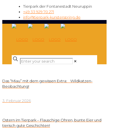
Tierpark der Fontanestadt Neuruppin
+49 33 929 70 271
info@tierpark-kunsterspring.de
✕
Das “Miau” mit dem gewissen Extra: Wildkatzen-
Beobachtung!
3. Februar 2026
Ostern im Tierpark – Flauschige Ohren, bunte Eier und
tierisch gute Geschichten!