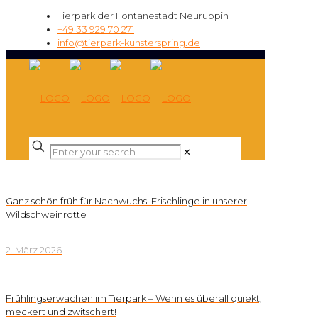
Tierpark der Fontanestadt Neuruppin
+49 33 929 70 271
info@tierpark-kunsterspring.de
✕
Ganz schön früh für Nachwuchs! Frischlinge in unserer
Wildschweinrotte
2. März 2026
Frühlingserwachen im Tierpark – Wenn es überall quiekt,
meckert und zwitschert!