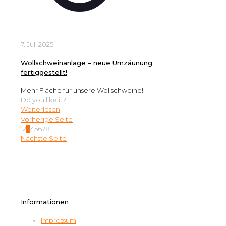
7. Juli 2025
Wollschweinanlage – neue Umzäunung
fertiggestellt!
Mehr Fläche für unsere Wollschweine!
Do you like it?
Weiterlesen
Vorherige Seite
1
2
3
4
5
6
7
8
Nächste Seite
Informationen
Impressum